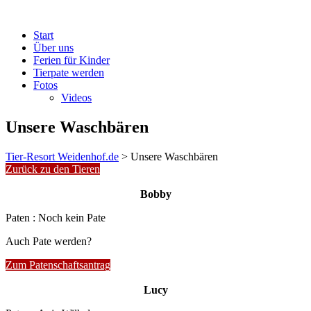
Start
Über uns
Ferien für Kinder
Tierpate werden
Fotos
Videos
Unsere Waschbären
Tier-Resort Weidenhof.de
>
Unsere Waschbären
Zurück zu den Tieren
Bobby
Paten : Noch kein Pate
Auch Pate werden?
Zum Patenschaftsantrag
Lucy